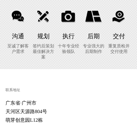
沟通
规划
执行
后期
交付
至诚了解客
签约后策划
十年专业经
专业强大的
重复质检并
户需求
最佳解决方
验领队
后期制作
交付使用
案
联系地址
广东省·广州市
天河区天源路804号
萌芽创意园L12栋