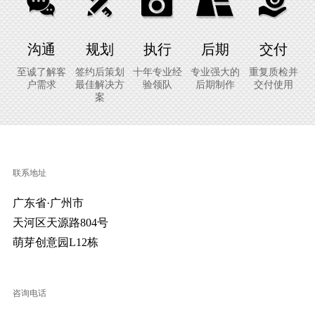
沟通
规划
执行
后期
交付
至诚了解客
签约后策划
十年专业经
专业强大的
重复质检并
户需求
最佳解决方
验领队
后期制作
交付使用
案
联系地址
广东省·广州市
天河区天源路804号
萌芽创意园L12栋
咨询电话