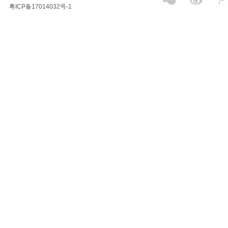
粤ICP备17014032号-1
冰
影
商
业
广
告
摄
影
公
司