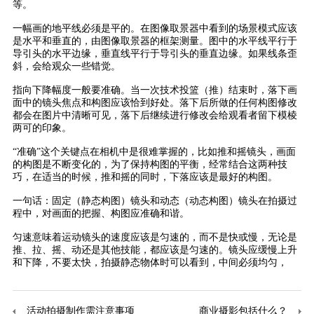
等。
一幅画的地平线必须是平的。在图像取景器中看到的场景模式应该
是水平和垂直的，由图像取景器的框架测量。图中的水平线平行于
导引头的水平边缘，垂直线平行于导引头的垂直边缘。如果线条歪
斜，会给观众一些错觉。
指向下降幅度一般要准确。当一次技术投篮（推）结束时，落下画
面中的镜头焦点和构图应该恰到好处。落下后所做的任何构图修改
都会在图片中清晰可见，落下后继续进行修改会给观看者留下模棱
两可的印象。
“准确”这个关键点在相机中是很难掌握的，比如推和摇镜头，画面
的构图是不断变化的，为了保持构图的平衡，经常结合这两种技
巧，在适当的时候，推和摇的同时，下落应该是最好的构图。
一句话：固定（静态构图）镜头和动态（动态构图）镜头在拍摄过
程中，对画面的把握、构图应准确和谐。
匀速意味着运动镜头的速度应该是匀速的，而不是快或慢，无论是
推、拉、摇、动还是其他技能，都应该是匀速的。镜头应缓慢上升
和下降，不要太快，拍摄静态物体时可以看到，中间必须均匀，
活动拍摄制作需注意事项
商业摄影包括什么？