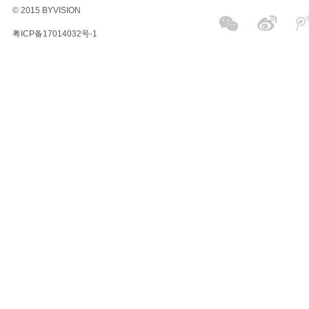
© 2015 BYVISION
粤ICP备17014032号-1
冰
影
商
业
广
告
摄
影
公
司