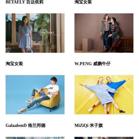
BETAELY 百达依莉
淘宝女装
淘宝女装
W.PENG 威鹏牛仔
GalaabenD 格兰邦德
MiZiQi 米子旗