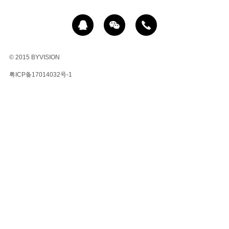
© 2015 BYVISION
粤ICP备17014032号-1
冰
影
商
业
广
告
摄
影
公
司