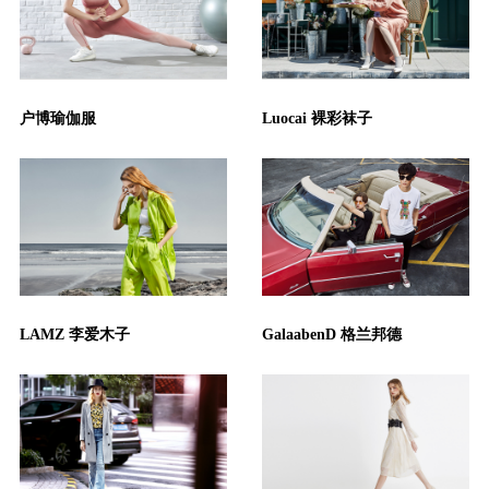
户博瑜伽服
Luocai 裸彩袜子
LAMZ 李爱木子
GalaabenD 格兰邦德