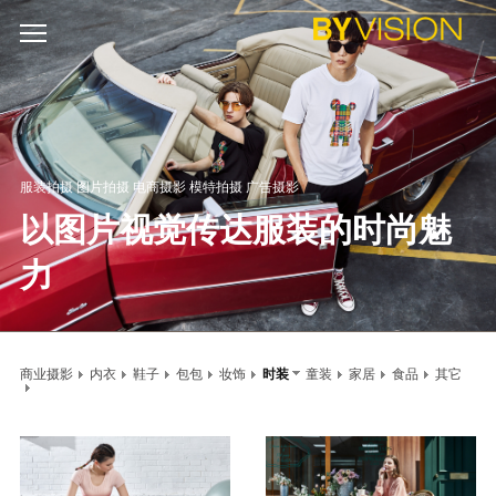
服装拍摄 图片拍摄 电商摄影 模特拍摄 广告摄影
以图片视觉传达服装的时尚魅
力
商业摄影
内衣
鞋子
包包
妆饰
时装
童装
家居
食品
其它